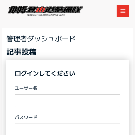
内
容
MAI
を
ス
MEN
キ
管理者ダッシュボード
ッ
プ
記事投稿
ログインしてください
ユーザー名
パスワード